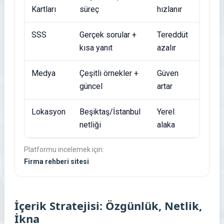
Kartları
süreç
hızlanır
SSS
Gerçek sorular +
Tereddüt
kısa yanıt
azalır
Medya
Çeşitli örnekler +
Güven
güncel
artar
Lokasyon
Beşiktaş/İstanbul
Yerel
netliği
alaka
Platformu incelemek için:
Firma rehberi sitesi
İçerik Stratejisi: Özgünlük, Netlik,
İkna