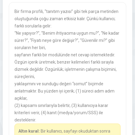
Bir firma profili, “tanıtım yazısı” gibi tek parça metinden
oluştuğunda çoğu zaman etkisiz kalır. Çünkü kullanıcı;
farklı sorularla gelir:
“Ne yapıyor?”, “Benim ihtiyacıma uygun mu?”, “Ne kadar
sürer?”, “Fiyatı neye göre değişir?”, “Güvenilir mi?” gibi
soruların her biri,
sayfanın farklı bir modülünde net cevap istemektedir.
Özgün içerik üretmek; benzer kelimeleri farklı sırayla
dizmek değildir. Özgünlük; işletmenin çalışma biçimini,
süreçlerini,
yaklaşımını ve sunduğu değeri “somut” biçimde
anlatmaktır. Bu yüzden iyi içerik; (1) süreci adım adım
açıklar,
(2) kapsamı sınırlarıyla belirtir, (3) kullanıcıya karar
kriterleri verir, (4) kanıt (medya/yorum/SSS) ile
desteklenir.
Altın kural:
Bir kullanıcı, sayfayı okuduktan sonra