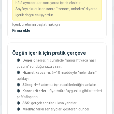
hâlâ aynı soruları soruyorsa içerik eksiktir.
Sayfayı okuduktan sonra “tamam, anladım” diyorsa
içerik doğru çalışıyordur.
İçerik üretimini başlatmak için:
Firma ekle
Özgün içerik için pratik çerçeve
Değer önerisi:
1 cümlede “hangi ihtiyaca nasıl
çözüm” sunduğunuzu yazın.
Hizmet kapsamı:
6–10 maddeyle “neler dahil”
açıklayın.
Süreç:
4–6 adımda işin nasıl ilerlediğini anlatın.
Karar kriterleri:
fiyat/süre/uygunluk gibi kriterleri
şeffaflaştırın.
SSS:
gerçek sorular + kısa yanıtlar.
Medya:
farklı senaryoları gösteren güncel