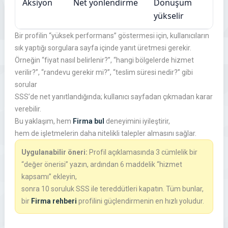
Aksiyon
Net yönlendirme
Dönüşüm
yükselir
Bir profilin “yüksek performans” göstermesi için, kullanıcıların
sık yaptığı sorgulara sayfa içinde yanıt üretmesi gerekir.
Örneğin “fiyat nasıl belirlenir?”, “hangi bölgelerde hizmet
verilir?”, “randevu gerekir mi?”, “teslim süresi nedir?” gibi
sorular
SSS’de net yanıtlandığında; kullanıcı sayfadan çıkmadan karar
verebilir.
Bu yaklaşım, hem
Firma bul
deneyimini iyileştirir,
hem de işletmelerin daha nitelikli talepler almasını sağlar.
Uygulanabilir öneri:
Profil açıklamasında 3 cümlelik bir
“değer önerisi” yazın, ardından 6 maddelik “hizmet
kapsamı” ekleyin,
sonra 10 soruluk SSS ile tereddütleri kapatın. Tüm bunlar,
bir
Firma rehberi
profilini güçlendirmenin en hızlı yoludur.