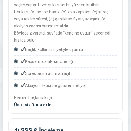
seçim yapar. Hizmet kartları bu yüzden kritiktir.
Her kart; (a) net bir başlık, (b) kısa kapsam, (c) süreç
veya teslim süresi, (d) gerekirse fiyat yaklaşımı, (e)
aksiyon çağrısı barındırmalıdır.
Böylece ziyaretçi, sayfada “kendine uygun” seçeneği
hızlıca bulur.
Başlık: kullanıcı niyetiyle uyumlu
Kapsam: dahil/hariç netliği
Süreç: adım adım anlaşılır
Aksiyon: iletişime götüren net yol
Hemen başlamak için:
Ücretsiz firma ekle
4) SSS & İnceleme