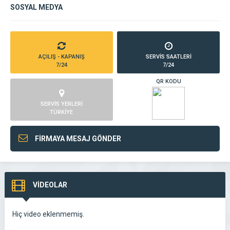
SOSYAL MEDYA
AÇILIŞ - KAPANIŞ
SERVİS SAATLERİ
7/24
7/24
QR KODU
SERVİS YERLERİ
TÜRKİYE
FİRMAYA MESAJ GÖNDER
VİDEOLAR
Hiç video eklenmemiş.