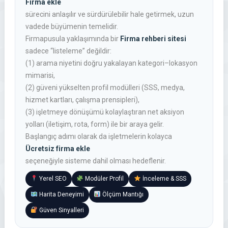
Firma ekle
sürecini anlaşılır ve sürdürülebilir hale getirmek, uzun
vadede büyümenin temelidir.
Firmapusula yaklaşımında bir
Firma rehberi sitesi
sadece “listeleme” değildir:
(1) arama niyetini doğru yakalayan kategori–lokasyon
mimarisi,
(2) güveni yükselten profil modülleri (SSS, medya,
hizmet kartları, çalışma prensipleri),
(3) işletmeye dönüşümü kolaylaştıran net aksiyon
yolları (iletişim, rota, form) ile bir araya gelir.
Başlangıç adımı olarak da işletmelerin kolayca
Ücretsiz firma ekle
seçeneğiyle sisteme dahil olması hedeflenir.
Yerel SEO
Modüler Profil
İnceleme & SSS
Harita Deneyimi
Ölçüm Mantığı
Güven Sinyalleri