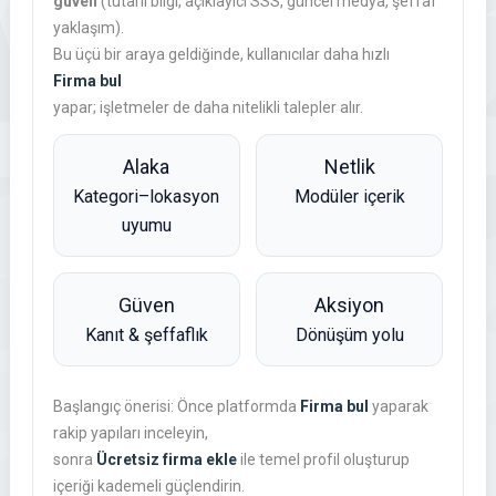
güven
(tutarlı bilgi, açıklayıcı SSS, güncel medya, şeffaf
yaklaşım).
Bu üçü bir araya geldiğinde, kullanıcılar daha hızlı
Firma bul
yapar; işletmeler de daha nitelikli talepler alır.
Alaka
Netlik
Kategori–lokasyon
Modüler içerik
uyumu
Güven
Aksiyon
Kanıt & şeffaflık
Dönüşüm yolu
Başlangıç önerisi: Önce platformda
Firma bul
yaparak
rakip yapıları inceleyin,
sonra
Ücretsiz firma ekle
ile temel profil oluşturup
içeriği kademeli güçlendirin.