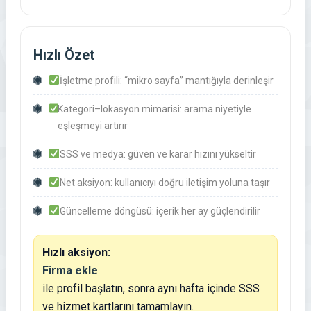
Hızlı Özet
İşletme profili: “mikro sayfa” mantığıyla derinleşir
Kategori–lokasyon mimarisi: arama niyetiyle
eşleşmeyi artırır
SSS ve medya: güven ve karar hızını yükseltir
Net aksiyon: kullanıcıyı doğru iletişim yoluna taşır
Güncelleme döngüsü: içerik her ay güçlendirilir
Hızlı aksiyon:
Firma ekle
ile profil başlatın, sonra aynı hafta içinde SSS
ve hizmet kartlarını tamamlayın.